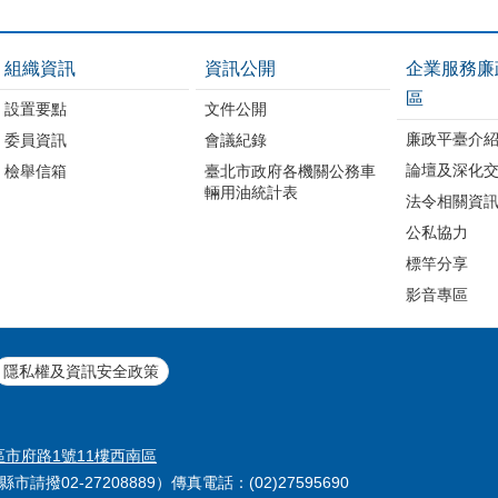
組織資訊
資訊公開
企業服務廉
區
設置要點
文件公開
廉政平臺介
委員資訊
會議紀錄
論壇及深化
檢舉信箱
臺北市政府各機關公務車
輛用油統計表
法令相關資
公私協力
標竿分享
影音專區
隱私權及資訊安全政策
義區市府路1號11樓西南區
縣市請撥02-27208889）傳真電話：(02)27595690