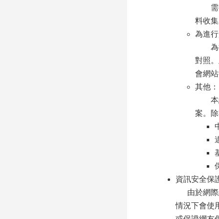
需要
料收集
為進行
為提
對照。
會網站
其他：
本網
案。除
資訊安全保
由於網際網
情況下會使
或保證網友