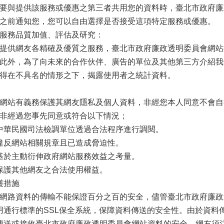
與提供該服務或優惠之第三者共用您的資料時，臺北市政府廉
之前通知您，您可以自由選擇是否接受這項特定服務或優惠。
服務品質加值、評估及研究：
供網友各精確及優質之服務，臺北市政府廉政透明委員會網站
此外，為了向未來的合作伙伴、廣告的單位及其他第三方介紹我
得在不具名的情形之下，揭露使用者之統計資料。
站有義務保護其網友隱私及個人資料，非經您本人同意不會自
非經過您事先同意或符合以下情況；
中華民國司法檢調單位透過合法程序進行調閱。
違反網站相關規章且已造成脅迫性。
基於主動衍伸政府網站服務效益之考量。
保護其他網友之合法使用權益。
護措施
路資料的傳輸不能保證百分之百的安全，儘管臺北市政府廉政
用通行標準的SSL保全系統，保障資料傳送的安全性。由於資料
傳送或接收臺北市政府廉政透明委員會網站資料的安全，網友須