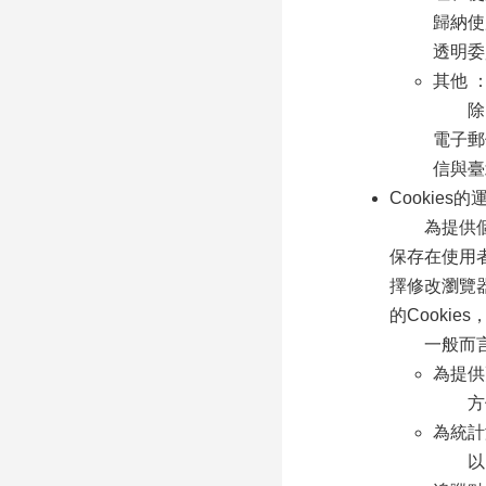
歸納使
透明委
其他 
除了
電子郵
信與臺
Cookies
為提供個人
保存在使用者
擇修改瀏覽器
的Cooki
一般而言，
為提供
方便您
為統計
以了