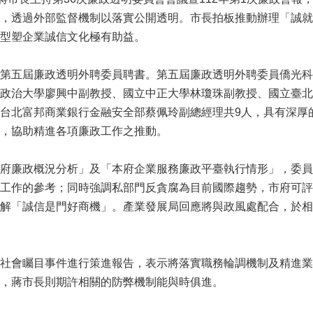
，透過外部監督機制以落實公開透明。市長拍板推動辦理「誠就
型塑企業誠信文化極有助益。
第五屆廉政透明外聘委員聘書。第五屆廉政透明外聘委員僑光科
政治大學廖興中副教授、國立中正大學林瓊珠副教授、國立臺北
台北富邦商業銀行金融安全部蔡佩玲副總經理共9人，具有深厚
，協助精進各項廉政工作之推動。
府廉政概況分析」及「本府企業服務廉政平臺執行情形」，委員
工作的參考；同時強調私部門反貪腐為目前國際趨勢，市府可評
解「誠信是門好商機」。產業發展局回應將與政風處配合，於相
社會矚目事件進行策進報告，表示將落實職務輪調機制及精進業
，蔣市長則期許相關的防弊機制能與時俱進。