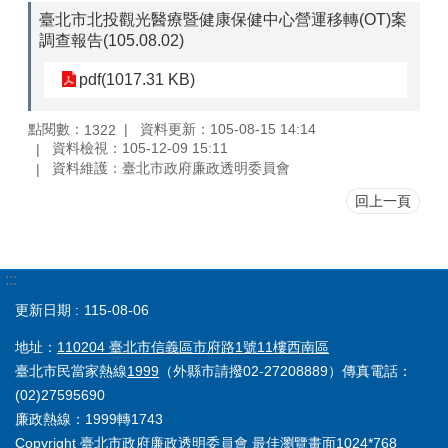
臺北市北投觀光醫療暨健康保健中心營運移轉(OT)案
調查報告(105.08.02)
pdf(1017.31 KB)
點閱數：
資料更新：105-08-15 14:14
1322
資料檢視：105-12-09 15:11
資料維護：臺北市政府廉政透明委員會
回上一頁
:::
更新日期
115-08-06
地址：
110204 臺北市信義區市府路1號11樓西南區
臺北市民當家熱線
1999
（外縣市請撥02-27208889）傳真電話：
(02)27595690
廉政熱線：1999轉1743
Copyright 臺北市政府廉政透明委員會 最佳瀏覽畫面1024*768